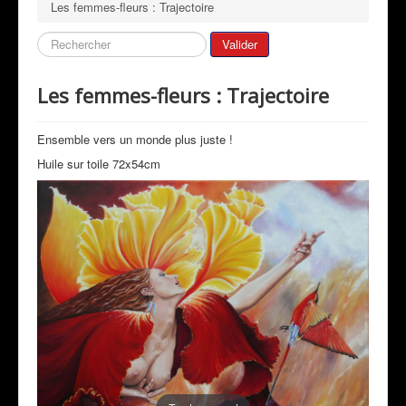
Les femmes-fleurs : Trajectoire
Bio de l'artiste
Galeries
Rechercher
Valider
Mon Actualité
Les femmes-fleurs : Trajectoire
Expositions
Revue de Presse
Ensemble vers un monde plus juste !
Peintres & Amis
Huile sur toile 72x54cm
Livre d'Or
Contact
Prestations