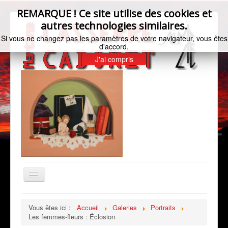
REMARQUE ! Ce site utilise des cookies et
autres technologies similaires.
Si vous ne changez pas les paramètres de votre navigateur, vous êtes
d'accord.
J'ai compris
Basculer
la
navigation
Accueil
Vous êtes ici :
Accueil
Galeries
Portraits
Les femmes-fleurs : Éclosion
Bio de l'artiste