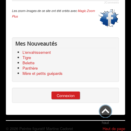
JComments
Les zoom-images de ce site ont été créés avec
Magic Zoom
Plus
Mes Nouveautés
L'envahissement
Tigre
Belette
Panthère
Mère et petits guépards
Connexion
haut
© 2026 Peintre figuratif Martine Cadoret
Haut de page