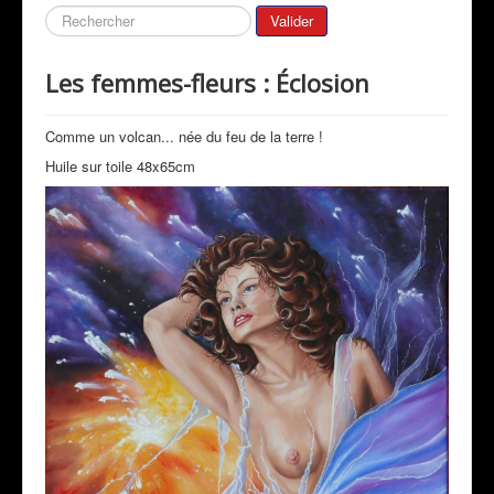
Galeries
Rechercher
Valider
Mon Actualité
Les femmes-fleurs : Éclosion
Expositions
Revue de Presse
Comme un volcan... née du feu de la terre !
Peintres & Amis
Huile sur toile 48x65cm
Livre d'Or
Contact
Prestations