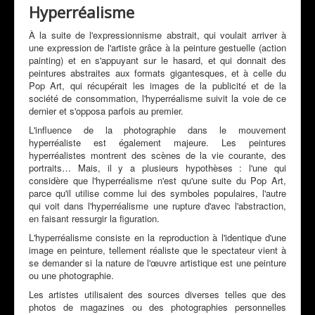
Mon Actualité
Hyperréalisme
Expositions
À la suite de l'expressionnisme abstrait, qui voulait arriver à
une expression de l'artiste grâce à la peinture gestuelle (action
Revue de Presse
painting) et en s'appuyant sur le hasard, et qui donnait des
peintures abstraites aux formats gigantesques, et à celle du
Peintres & Amis
Pop Art, qui récupérait les images de la publicité et de la
société de consommation, l'hyperréalisme suivit la voie de ce
Livre d'Or
dernier et s'opposa parfois au premier.
Contact
L'influence de la photographie dans le mouvement
hyperréaliste est également majeure. Les peintures
Prestations
hyperréalistes montrent des scènes de la vie courante, des
portraits… Mais, il y a plusieurs hypothèses : l'une qui
considère que l'hyperréalisme n'est qu'une suite du Pop Art,
parce qu'il utilise comme lui des symboles populaires, l'autre
qui voit dans l'hyperréalisme une rupture d'avec l'abstraction,
en faisant ressurgir la figuration.
L'hyperréalisme consiste en la reproduction à l'identique d'une
image en peinture, tellement réaliste que le spectateur vient à
se demander si la nature de l'œuvre artistique est une peinture
ou une photographie.
Les artistes utilisaient des sources diverses telles que des
photos de magazines ou des photographies personnelles