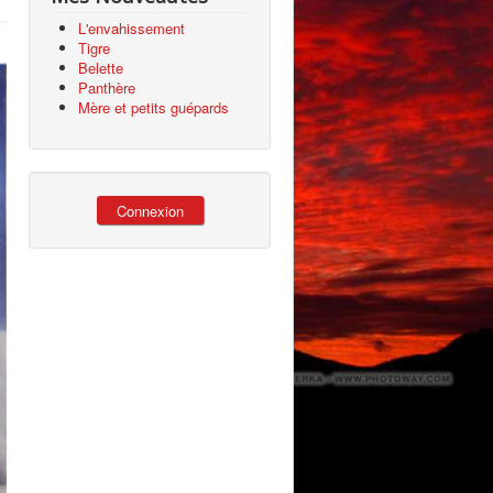
L'envahissement
Tigre
Belette
Panthère
Mère et petits guépards
Connexion