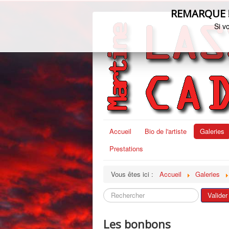
REMARQUE ! C
Si v
Accueil
Bio de l'artiste
Galeries
Prestations
Vous êtes ici :
Accueil
Galeries
Rechercher
Valider
Les bonbons