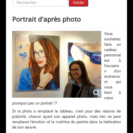
Galeries
Rechercher
Valider
Mon Actualité
Portrait d'après photo
Expositions
Revue de Presse
Vous
souhaitez
Peintres & Amis
faire un
cadeau
Livre d'Or
personnal
isé à
Contact
l'occasio
n d'un
Prestations
événeme
nt qui
vous
tient à
cœur,
pourquoi pas un portrait !?
Si la photo a remplacé le tableau, c'est pour des raisons de
praticité, chacun ayant son appareil photo, mais rien ne peut
remplacer l'émotion et la maîtrise du peintre dans la réalisation
de son œuvre.