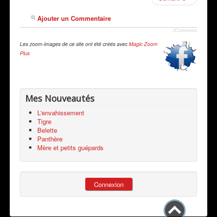
Ajouter un Commentaire
JComments
Les zoom-images de ce site ont été créés avec
Magic Zoom
Plus
Mes Nouveautés
L'envahissement
Tigre
Belette
Panthère
Mère et petits guépards
Connexion