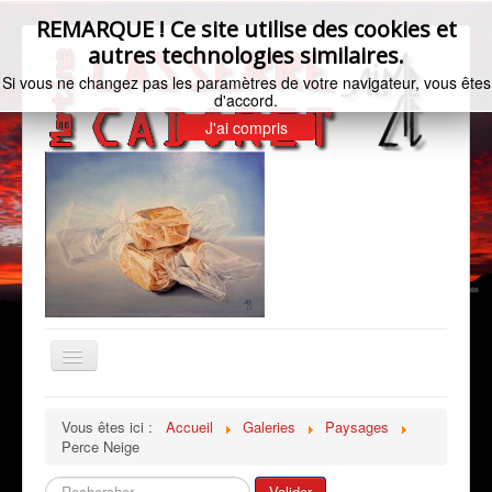
REMARQUE ! Ce site utilise des cookies et
autres technologies similaires.
Si vous ne changez pas les paramètres de votre navigateur, vous êtes
d'accord.
J'ai compris
Basculer
la
navigation
Accueil
Vous êtes ici :
Accueil
Galeries
Paysages
Perce Neige
Bio de l'artiste
Galeries
Rechercher
Valider