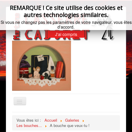
REMARQUE ! Ce site utilise des cookies et
autres technologies similaires.
Si vous ne changez pas les paramètres de votre navigateur, vous êtes
d'accord.
J'ai compris
Basculer
la
navigation
Accueil
Vous êtes ici :
Accueil
Galeries
Les bouches...
A bouche que veux-tu !
Bio de l'artiste