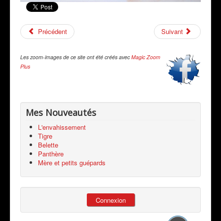
Précédent
Suivant
Les zoom-images de ce site ont été créés avec
Magic Zoom
Plus
Mes Nouveautés
L'envahissement
Tigre
Belette
Panthère
Mère et petits guépards
Connexion