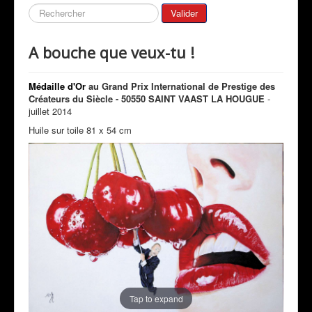
Galeries
Rechercher
Valider
Mon Actualité
A bouche que veux-tu !
Expositions
Revue de Presse
Médaille d'Or
au Grand Prix International de Prestige des
Créateurs du Siècle -
50550 SAINT VAAST LA HOUGUE
-
Peintres & Amis
juillet 2014
Livre d'Or
Huile sur toile 81 x 54 cm
Contact
Prestations
Tap to expand