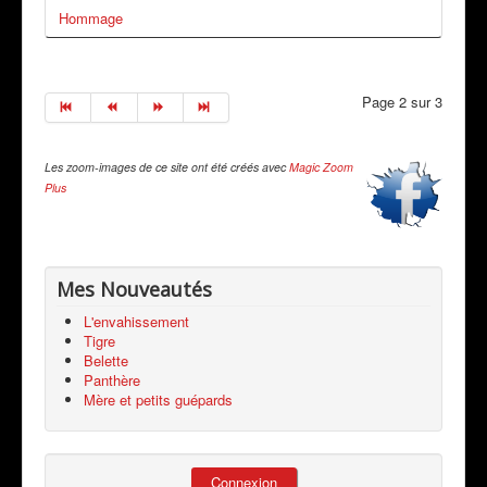
Hommage
Page 2 sur 3
Les zoom-images de ce site ont été créés avec
Magic Zoom
Plus
Mes Nouveautés
L'envahissement
Tigre
Belette
Panthère
Mère et petits guépards
Connexion