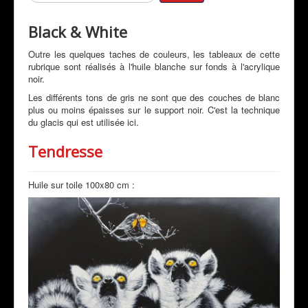
Galeries
Mon Actualité
Black & White
Expositions
Outre les quelques taches de couleurs, les tableaux de cette
rubrique sont réalisés à l'huile blanche sur fonds à l'acrylique
Revue de Presse
noir.
Peintres & Amis
Les différents tons de gris ne sont que des couches de blanc
plus ou moins épaisses sur le support noir. C'est la technique
Livre d'Or
du glacis qui est utilisée ici.
Contact
Tendresse
Prestations
Huile sur toile 100x80 cm :