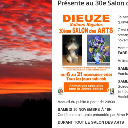
Présente au 30e Salon 
Je se
qu'inv
C'est 
presti
novem
Homma
FABR
Animat
SAME
Verni
SAME
Soiré
Entrée
Assie
Accueil du public à partir de 20h30
SAMEDI 20 NOVEMBRE À 18H
Conférence picturale présentée par Mme F
DURANT TOUT LE SALON DES ARTS