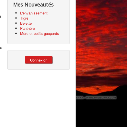
Mes Nouveautés
L'envahissement
t
Tigre
Belette
Panthère
Mère et petits guépards
s
Connexion