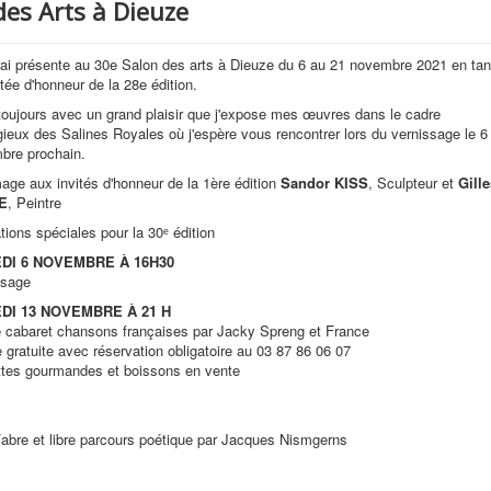
des Arts à Dieuze
rai présente au 30e Salon des arts à Dieuze du 6 au 21 novembre 2021 en tan
itée d'honneur de la 28e édition.
toujours avec un grand plaisir que j'expose mes œuvres dans le cadre
gieux des Salines Royales où j'espère vous rencontrer lors du vernissage le 6
bre prochain.
ge aux invités d'honneur de la 1ère édition
Sandor KISS
, Sculpteur et
Gille
E
, Peintre
ions spéciales pour la 30ᵉ édition
DI 6 NOVEMBRE À 16H30
ssage
DI 13 NOVEMBRE À 21 H
e cabaret chansons françaises par Jacky Spreng et France
 gratuite avec réservation obligatoire au 03 87 86 06 07
ttes gourmandes et boissons en vente
abre et libre parcours poétique par Jacques Nismgerns